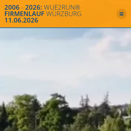
Zum
2006
-
2026:
WUE2RUN®
Inhalt
FIRMENLAUF
WÜRZBURG
springen
11.06.2026