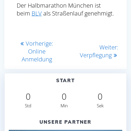
Der Halbmarathon München ist
beim
BLV
als Straßenlauf genehmigt.
Beitragsnavigation
Vorheriger
Vorherige:
Näch
Weiter:
Beitrag:
Online
Beitr
Verpflegung
Anmeldung
START
0
0
0
Std
Min
Sek
UNSERE PARTNER