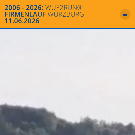
Zum
2006
-
2026:
WUE2RUN®
Inhalt
FIRMENLAUF
WÜRZBURG
springen
11.06.2026